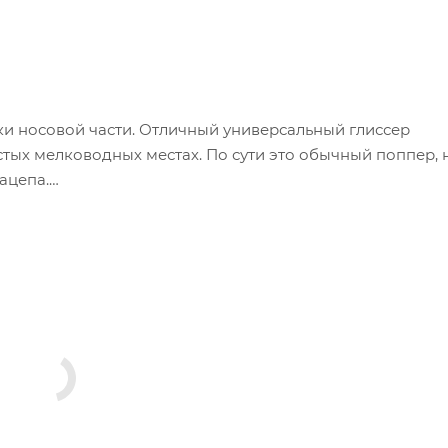
и носовой части. Отличный универсальный глиссер
истых мелководных местах. По сути это обычный поппер, н
ацепа.
имания на встретившиеся по дороге островки травы – бу
можно легко перекидывать через упавшие ветки и бревн
 стоит в засаде щука.