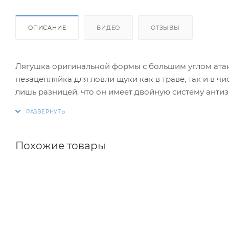
ОПИСАНИЕ
ВИДЕО
ОТЗЫВЫ
Лягушка оригинальной формы с большим углом атак
незацепляйка для ловли щуки как в траве, так и в ч
лишь разницей, что он имеет двойную систему антиз
Теперь вы можете проводить поппер, не обращая вн
кувшинки или тростник. Этот глиссер незацепляйку 
проводить по лежачему тростнику, под которым часто
Похожие товары