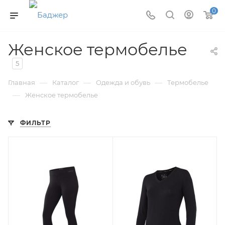
0
Женское термобелье
5
—
—
—
Главная
Каталог
Одежда и обувь
Термобелье
—
Женское термобелье
ФИЛЬТР