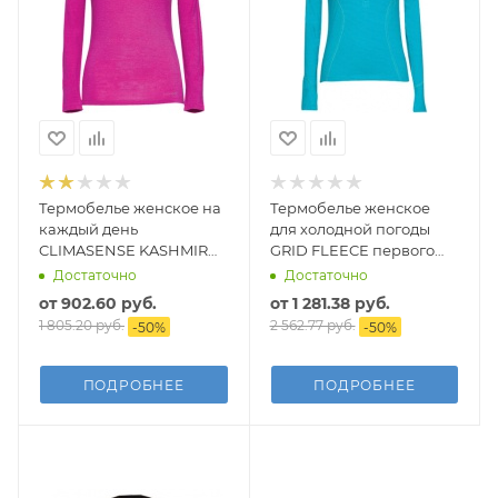
Термобелье женское на
Термобелье женское
каждый день
для холодной погоды
CLIMASENSE KASHMIR
GRID FLEECE первого
HG первого слоя (верх)
слоя (верх)
Достаточно
Достаточно
от
902.60 руб.
от
1 281.38 руб.
1 805.20 руб.
2 562.77 руб.
-
50
%
-
50
%
ПОДРОБНЕЕ
ПОДРОБНЕЕ