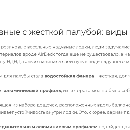
вные с жесткой палубой: виды
 резиновые весельные надувные лодки, люди задумались
териалов вроде AirDeck тогда еще не существовало, а н
у НДНД, только начинала свой путь в виде надувного м
 для палубы стала
водостойкая фанера
– жесткая, дол
ся
алюминиевый профиль
, из которого можно было соб
тоящая из набора дощечек, расположенных вдоль баллон
ивает устойчивость внутри лодки. Это, скорее, вариант 
соединительным алюминиевым профилем
подойдет даж