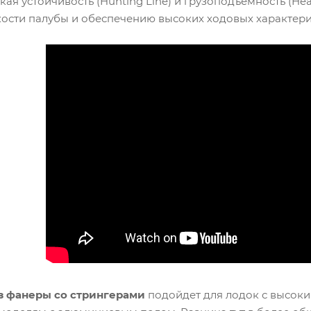
окая устойчивость (Hunting Line) и грузоподъемность (H
кости палубы и обеспечению высоких ходовых характери
з фанеры со стрингерами
подойдет для лодок с высоки