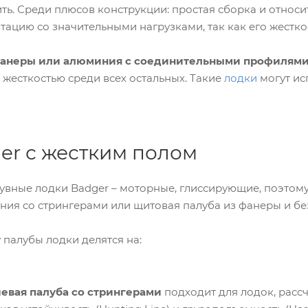
ь. Среди плюсов конструкции: простая сборка и относит
тацию со значительными нагрузками, так как его жесткос
фанеры или алюминия с соединительными профилями
жесткостью среди всех остальных. Такие
лодки
могут ис
er с жестким полом
вные лодки Badger – моторные, глиссирующие, поэтому 
ия со стрингерами или щитовая палуба из фанеры и без
 палубы лодки делятся на:
вая палуба со стрингерами
подходит для лодок, рассч