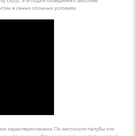
eavy Duty). Эти лодки объединяют высокие
стик в самых сложных условиях.
ми характеристиками. По жесткости палубы эти