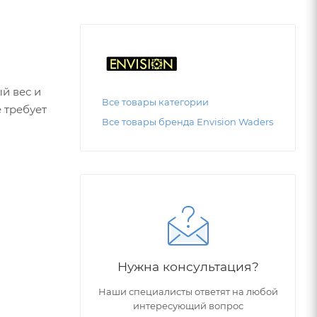
й вес и
Все товары категории
 требует
Все товары бренда Envision Waders
буви и
окрытием
ль
ряги,
Нужна консультация?
Наши специалисты ответят на любой
интересующий вопрос