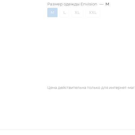
Размер одежды Envision
—
M
M
L
XL
XXL
Цена действительна только для интернет-маг