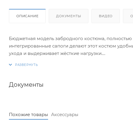
ОПИСАНИЕ
ДОКУМЕНТЫ
ВИДЕО
Бюджетная модель забродного костюма, полностью
интегрированные сапоги делают этот костюм удобн
ухода и выдерживает жёсткие нагрузки.
Забродный костюм с укороченным лёгким резиновым
имеет небольшой вес (в сравнении с резиновыми ан
ПВХ, обладающим высокой стойкостью к протиранию
Документы
забродного костюма в тех условиях, когда одежде д
водные препятствия или сучки).
Похожие товары
Аксессуары