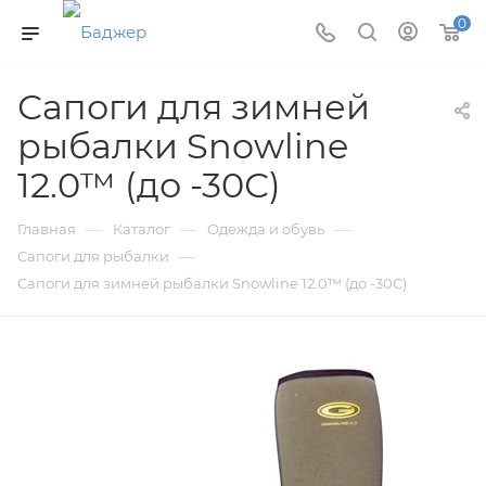
0
Сапоги для зимней
рыбалки Snowline
12.0™ (до -30С)
—
—
—
Главная
Каталог
Одежда и обувь
—
Сапоги для рыбалки
Сапоги для зимней рыбалки Snowline 12.0™ (до -30С)