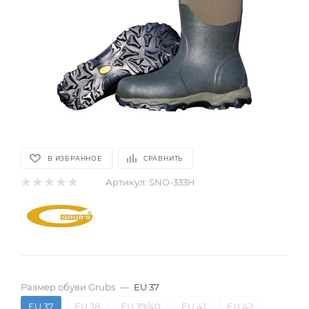
В ИЗБРАННОЕ
СРАВНИТЬ
Артикул:
SNO-333H
Размер обуви Grubs
—
EU 37
EU 37
EU 38
EU 39/40
EU 41
EU 42