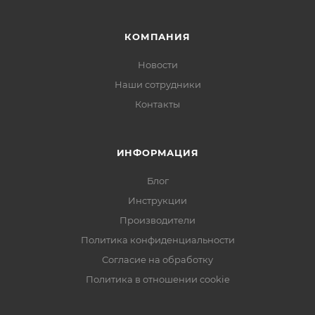
утеплитель и слой Fleece – 0,5 мм полиэфирного
флиса – подкладки, впитывающий и отводящий пот.
КОМПАНИЯ
8,5-миллиметровая «пенка» позволяет надёжно
Новости
изолировать ногу от воздействия экстремального
Наши сотрудники
холода.
Контакты
Цвет: болотный (Moss Green).
Гарантийный срок - 45 дней. Гарантия не
распространяется на молнии, термоизоляционные
ИНФОРМАЦИЯ
свойства изделия и механические повреждения
ткани.
Блог
Инструкции
Производители
Политика конфиденциальности
Согласие на обработку
Политика в отношении cookie