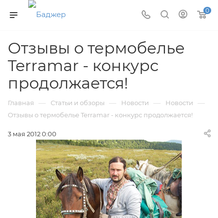
0
Отзывы о термобелье
Terramar - конкурс
продолжается!
—
—
—
—
Главная
Статьи и обзоры
Новости
Новости
Отзывы о термобелье Terramar - конкурс продолжается!
3 мая 2012 0:00