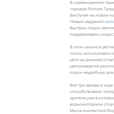
В соревнованиях прин
городов России. Трад
Выступая на новом ко
Новый надувной
кат
быстрых лодок чемпио
поддерживать скорост
В этом сезоне в регл
полно использовать т
уйти на дальний (ста
увеличивается рассто
лодок неудобную для 
Все три заезда в ход
способствовали этому
зрители уже в которы
водномоторном спорт
Масса контактной бор