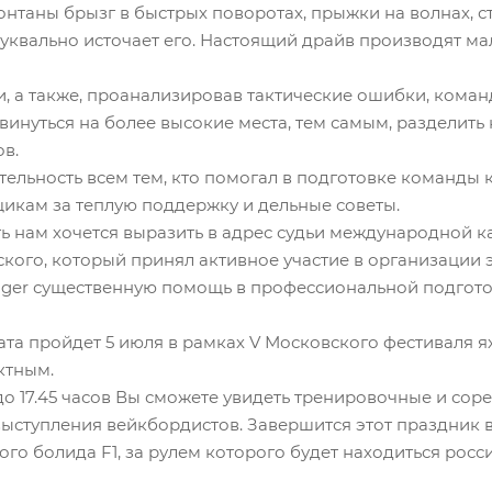
онтаны брызг в быстрых поворотах, прыжки на волнах, 
уквально источает его. Настоящий драйв производят м
, а также, проанализировав тактические ошибки, коман
винуться на более высокие места, тем самым, разделить 
в.
льность всем тем, кто помогал в подготовке команды 
икам за теплую поддержку и дельные советы.
ь нам хочется выразить в адрес судьи международной к
кого, который принял активное участие в организации 
ger существенную помощь в профессиональной подготов
та пройдет 5 июля в рамках V Московского фестиваля ях
ктным.
0 до 17.45 часов Вы сможете увидеть тренировочные и со
выступления вейкбордистов. Завершится этот праздник 
го болида F1, за рулем которого будет находиться рос