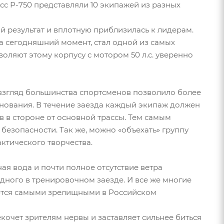
сс Р-750 представляли 10 экипажей из разных
й результат и вплотную приблизилась к лидерам.
на сегодняшний момент, стал одной из самых
оляют этому корпусу с мотором 50 л.с. уверенно
 взгляд большинства спортсменов позволило более
внования. В течение заезда каждый экипаж должен
в в стороне от основной трассы. Тем самым
безопасности. Так же, можно «объехать» группу
ктического творчества.
ная вода и почти полное отсутствие ветра
дного в тренировочном заезде. И все же многие
ляются самыми зрелищными в Российском
кочет зрителям нервы и заставляет сильнее биться