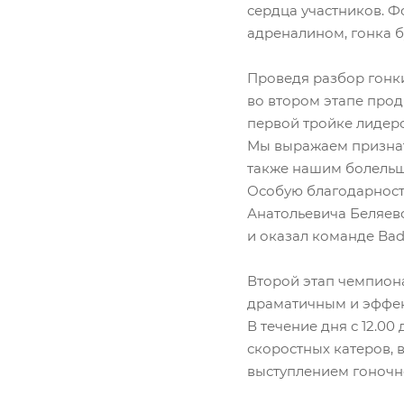
сердца участников. Ф
адреналином, гонка б
Проведя разбор гонки
во втором этапе прод
первой тройке лидеро
Мы выражаем признате
также нашим болельщ
Особую благодарност
Анатольевича Беляевс
и оказал команде Bad
Второй этап чемпиона
драматичным и эффе
В течение дня с 12.0
скоростных катеров, 
выступлением гоночно