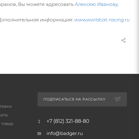
аранов, Вы можете адресовать
Алексею Иванову
.
Дополнительная информация:
www.worldcat-racing.ru
ПОДПИСАТЬСЯ НА РАССЫЛКУ
тавки
латы
+7 (812) 321-88-80
 товар
info@badger.ru