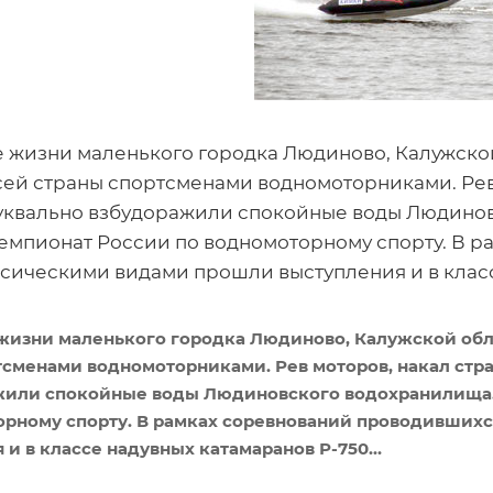
 жизни маленького городка Людиново, Калужско
ей страны спортсменами водномоторниками. Рев 
уквально взбудоражили спокойные воды Людино
чемпионат России по водномоторному спорту. В ра
ссическими видами прошли выступления и в классе
жизни маленького городка Людиново, Калужской об
тсменами водномоторниками. Рев моторов, накал стр
жили спокойные воды Людиновского водохранилища. 
рному спорту. В рамках соревнований проводившихся
и в классе надувных катамаранов Р-750…