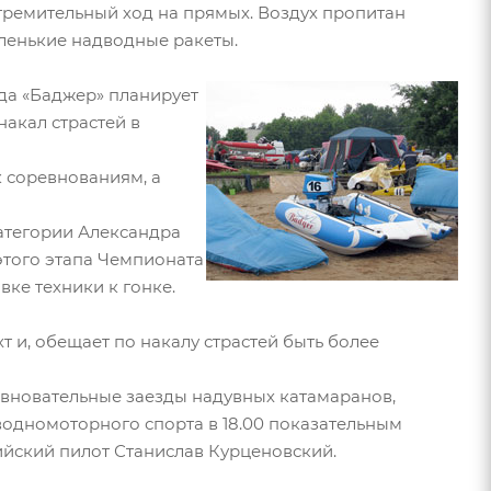
стремительный ход на прямых. Воздух пропитан
аленькие надводные ракеты.
да «Баджер» планирует
накал страстей в
к соревнованиям, а
атегории Александра
этого этапа Чемпионата
ке техники к гонке.
т и, обещает по накалу страстей быть более
ревновательные заезды надувных катамаранов,
водномоторного спорта в 18.00 показательным
сийский пилот Станислав Курценовский.