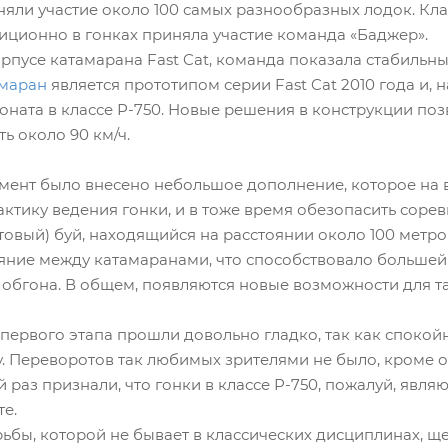
яли участие около 100 самых разнообразных лодок. Кла
иционно в гонках приняла участие команда «Баджер».
рпусе катамарана Fast Cat, команда показала стабильны
амаран
является прототипом серии Fast Cat 2010 года и, 
ната в классе Р-750. Новые решения в конструкции позв
ь около 90 км/ч.
амент было внесено небольшое дополнение, которое на
актику ведения гонки, и в тоже время обезопасить соре
ртовый) буй, находящийся на расстоянии около 100 метро
яние между катамаранами, что способствовало большей 
обгона. В общем, появляются новые возможности для та
е первого этапа прошли довольно гладко, так как спокой
. Переворотов так любимых зрителями не было, кроме о
й раз признали, что гонки в классе Р-750, пожалуй, яв
е.
ьбы, которой не бывает в классических дисциплинах, ще