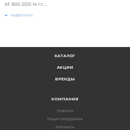
XF 800 2012-14 г.г.
XF 6000/8000 2014-17 г.г.
M 800 2012-2013 г.г.
M 6000/8000 2014-17г.г.
F8 2012- 13 г.г.
ZR 4000/6000/8000 2014-17 г.г.
Соответствует оригинальным ремням 0627-083,
КАТАЛОГ
0627-084
АКЦИИ
БРЕНДЫ
КОМПАНИЯ
Новости
Наши сотрудники
Контакты