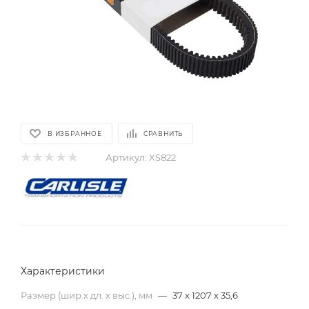
В ИЗБРАННОЕ
СРАВНИТЬ
Артикул:
XS822
Характеристики
Размер (шир.х дл. х выс.), мм
—
37 x 1207 x 35,6