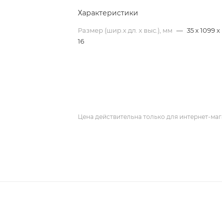
Характеристики
Размер (шир.х дл. х выс.), мм
—
35 x 1099 x
16
Цена действительна только для интернет-маг