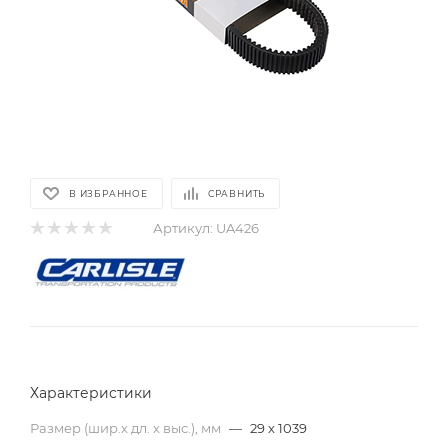
В ИЗБРАННОЕ
СРАВНИТЬ
Артикул:
UA426
Характеристики
Размер (шир.х дл. х выс.), мм
—
29 х 1039