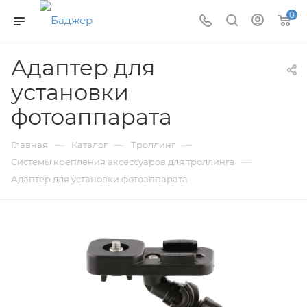
0
Адаптер для
установки
фотоаппарата
—
—
—
Главная
Каталог
Троллинг
—
Системы крепления аксессуаров для троллинга
Адаптер для установки фотоаппарата