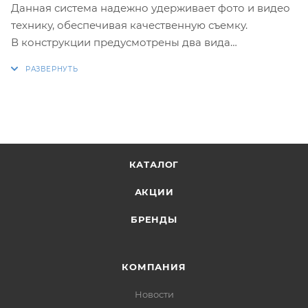
Данная система надежно удерживает фото и видео
технику, обеспечивая качественную съемку.
В конструкции предусмотрены два вида
регулировки: вверх-вниз и в стороны.
Фиксация камеры осуществляется посредством
стандартного разъема для установки на штативе.
Вместо камеры может быть установлен компас или
любое другое устройство с аналогичным
креплением.
КАТАЛОГ
АКЦИИ
БРЕНДЫ
КОМПАНИЯ
Новости