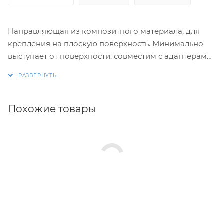
Направляющая из композитного материала, для
крепления на плоскую поверхность. Минимально
выступает от поверхности, совместим с адаптерами
0438 и 0426.
Превосходное решение для установки различного
оборудования на каяк, лодку или гидроцикл.
Длина 4".
Похожие товары