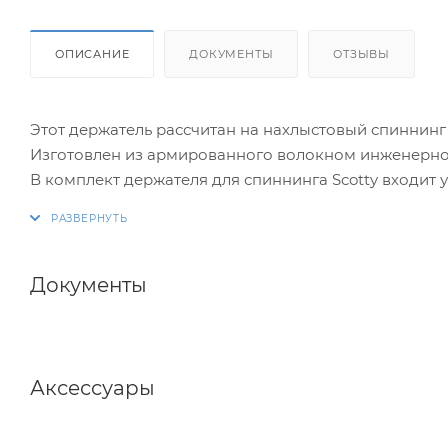
ОПИСАНИЕ
ДОКУМЕНТЫ
ОТЗЫВЫ
Этот держатель рассчитан на нахлыстовый спиннинг
Изготовлен из армированного волокном инженерног
В комплект держателя для спиннинга Scotty входит
держатель на любую жёсткую горизонтальную поверх
по горизонтали. Вы сможете расположить спиннинг 
Благодаря оригинальной быстроразъёмной конструк
быстро демонтируется.
Документы
Предназначен для удилищ с диаметром комля до 27
Аксессуары