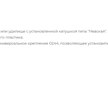
 или удилище с установленной катушкой типа "Невская".
о пластика.
 универсальное крепление 0244, позволяющее установит
ность. За счёт системы пошаговой регулировки на 360 
на судне в нужном направлении и под оптимальным угл
ции крепления 0244, корпус держателя для спиннинга S
 мм.