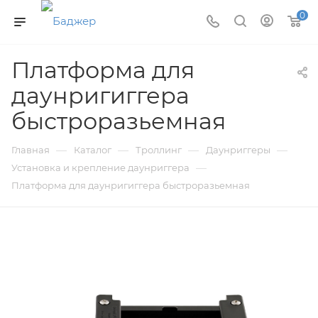
0
Платформа для
даунригиггера
быстроразьемная
—
—
—
—
Главная
Каталог
Троллинг
Даунриггеры
—
Установка и крепление даунриггера
Платформа для даунригиггера быстроразьемная