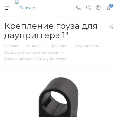
0
Крепление груза для
даунриггера 1"
—
—
—
—
Главная
Каталог
Троллинг
Даунриггеры
—
Аксессуары для даунриггеров
Крепление груза для даунриггера 1"