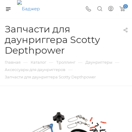
0
Запчасти для
даунриггера Scotty
Depthpower
—
—
—
—
Главная
Каталог
Троллинг
Даунриггеры
—
Аксессуары для даунриггеров
Запчасти для даунриггера Scotty Depthpower