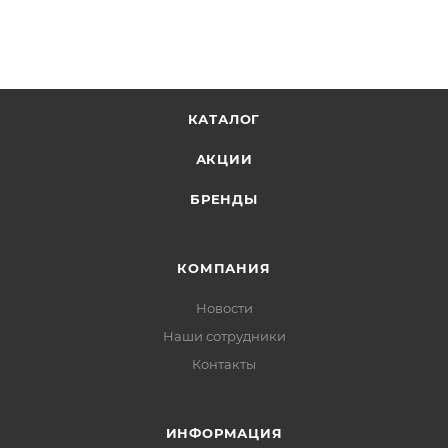
- длинные бронзовые обжимные кольца - 6 шт
- застежка карабин стальной 155 кг,
- флаг-стоп для стального троса - 4 шт
- флаг-стоп для плетеного шнура - 4 шт,
- монтажный болт для даунриггера Scotty (2") - 1 шт
КАТАЛОГ
АКЦИИ
БРЕНДЫ
КОМПАНИЯ
Новости
Наши сотрудники
Контакты
ИНФОРМАЦИЯ