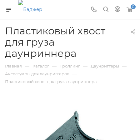
0
Пластиковый хвост
для груза
даунриннера
—
—
—
—
Главная
Каталог
Троллинг
Даунриггеры
—
Аксессуары для даунриггеров
Пластиковый хвост для груза даунриннера