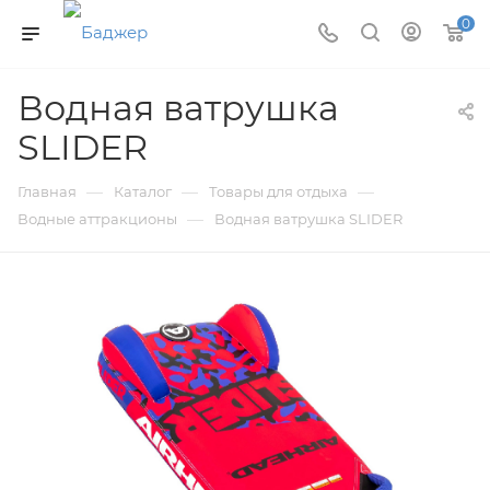
0
Водная ватрушка
SLIDER
—
—
—
Главная
Каталог
Товары для отдыха
—
Водные аттракционы
Водная ватрушка SLIDER