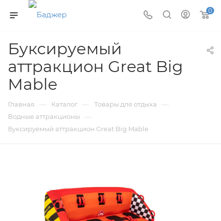
0
Буксируемый
аттракцион Great Big
Mable
—
—
—
Главная
Каталог
Товары для отдыха
—
Водные аттракционы
Буксируемый аттракцион Great Big Mable