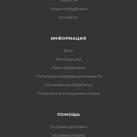
Новости
Многофункциональный - это второе имя Большого
Наши сотрудники
Мейбла, независимо от того, обеспечивает ли он
уникальный буксируемый опыт катания или делает
Контакты
идеальный лаундж в любом бассейне, пляже, озере
или реке!
ИНФОРМАЦИЯ
Размер в сдутом состоянии 136 х 216 см.
Блог
Инструкции
Производители
Политика конфиденциальности
Согласие на обработку
Политика в отношении cookie
ПОМОЩЬ
Условия доставки
Условия оплаты