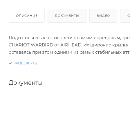
ОПИСАНИЕ
ДОКУМЕНТЫ
ВИДЕО
Подготовьтесь к активности с самым передовым, тр
CHARIOT WARBIRD от AIRHEAD. Их широкие крылья 
оставаясь при этом одними из самых стабильных атт
удерживают вас на месте. При простом переключе
WARBIRD можно буксировать в обратном направлени
того, как вы настроены: для действий или расслабле
Документы
Размер в сдутом состоянии 208х300 см.