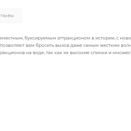
ОТЗЫВЫ
ехместным, буксируемым аттракционом в истории, с нов
позволяют вам бросить вызов даже самым жестким вол
ракционов на воде, так как их высокие спинки и множес
нии инновационных двойных буксировочных сцепок, CHA
и, трансформируя их в совершенно другую езду. Незав
ния, у WARBIRDS есть это все!