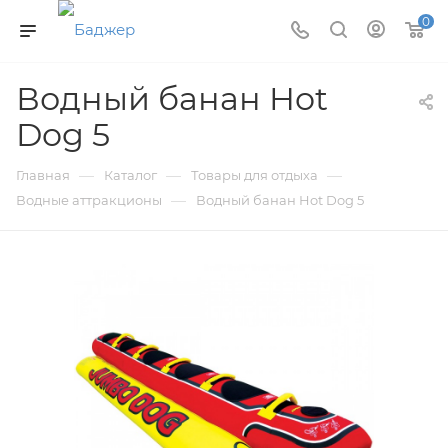
0
Водный банан Hot
Dog 5
—
—
—
Главная
Каталог
Товары для отдыха
—
Водные аттракционы
Водный банан Hot Dog 5