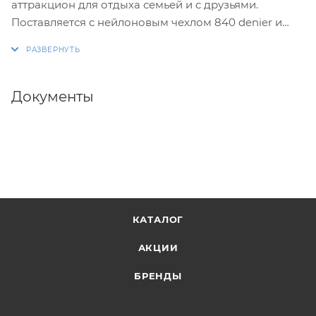
аттракцион для отдыха семьей и с друзьями.
Поставляется с нейлоновым чехлом 840 denier и
тремя прочными ручками с мягким покрытием.
Имеет длину 3,75 м и максимальную ширину 110 см
(8,5'х44"). Рабочее давление в баллонах 0,1 атм (100
мбар).
Документы
КАТАЛОГ
АКЦИИ
БРЕНДЫ