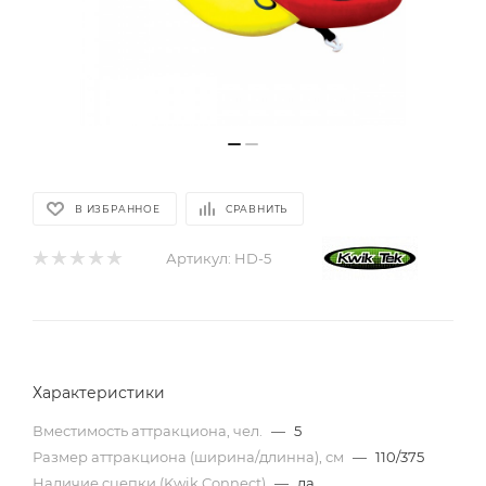
В ИЗБРАННОЕ
СРАВНИТЬ
Артикул:
HD-5
Характеристики
Вместимость аттракциона, чел.
—
5
Размер аттракциона (ширина/длинна), см
—
110/375
Наличие cцепки (Kwik Connect)
—
да