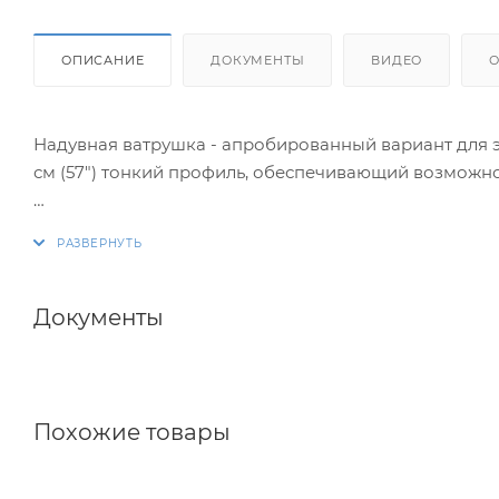
ОПИСАНИЕ
ДОКУМЕНТЫ
ВИДЕО
Надувная ватрушка - апробированный вариант для э
см (57") тонкий профиль, обеспечивающий возможн
Модель из серии "Оцени сам, насколько ты крут!".
Дополнительно снабжена 4 прочными ручками, ней
Документы
Похожие товары