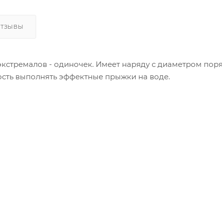
ОТЗЫВЫ
кстремалов - одиночек. Имеет наряду с диаметром поря
ость выполнять эффектные прыжки на воде.
лоновым чехлом 840 den.