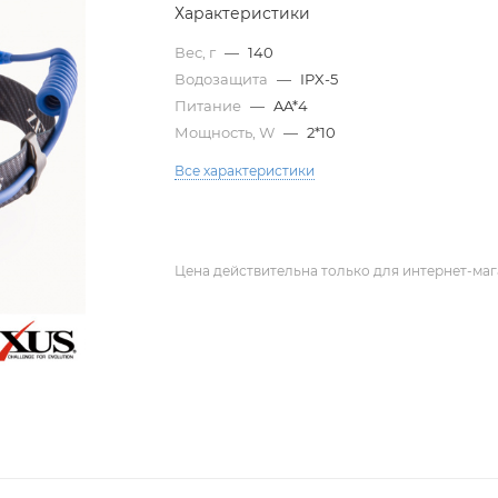
Характеристики
Вес, г
—
140
Водозащита
—
IPX-5
Питание
—
AA*4
Мощность, W
—
2*10
Все характеристики
Цена действительна только для интернет-маг