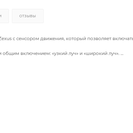
И
ОТЗЫВЫ
xus с сенсором движения, который позволяет включат
 общим включением: «узкий луч» и «широкий луч».
дсветка.
ка: красный, синий, зеленый.
зоне 10%-100% и память последнего режима.
 можно закрепить на лямке рюкзака или другого снаря