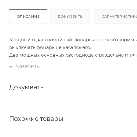
ОПИСАНИЕ
ДОКУМЕНТЫ
ХАРАКТЕРИСТИК
Мощный и дальнобойный фонарь японской фирмы Ze
выключать фонарь не касаясь его.
Два мощных основных светодиода с раздельным или
Дополнительные светодиоды подсветки: красная по
На выносном батарейном отсеке трехцветная подсвет
Фонарь имеет плавную регулировку яркости в диапа
Блокировка кнопок включения.
Документы
Изменяемый угол наклона луча.
Помимо традиционного положения налобный фонарь
так же повесить на шею.
Батарейки в комплект не входят.
Похожие товары