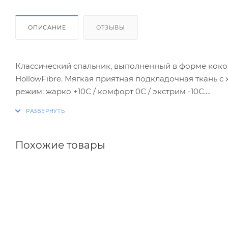
ОПИСАНИЕ
ОТЗЫВЫ
Классический спальник, выполненный в форме коко
HollowFibre. Мягкая приятная подкладочная ткань с
режим: жарко +10С / комфорт 0С / экстрим -10С.
Внешняя ткань: 190T Polyester. Подкладка: 190T Pon
HollowFibre – 2 слоя (120+120) gsm. Вес: 1400 г.
Гарантийный срок - 6 месяцев.
Похожие товары