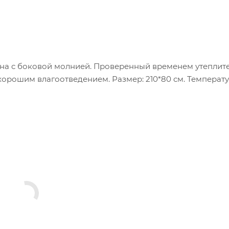
на с боковой молнией. Проверенный временем утеплите
 хорошим влагоотведением. Размер: 210*80 см. Температ
gee. Для данной модели производитель использует утепли