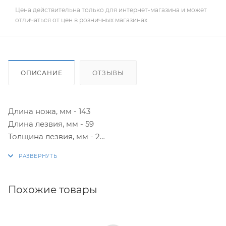
Цена действительна только для интернет-магазина и может
отличаться от цен в розничных магазинах
ОПИСАНИЕ
ОТЗЫВЫ
Длина ножа, мм - 143
Длина лезвия, мм - 59
Толщина лезвия, мм - 2
Материал клинка: нержавеющая сталь.
Марка стали - 12C27.
Рукоятка выполнена из термопластичного
Похожие товары
эластомера.
Нож оснащен красными пластиковыми ножнами в
цвет рукоятки.