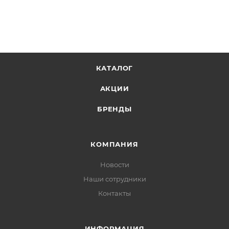
травмирование рыбы. Поэтому такая модель
рекомендуется тем, кто ловит по принципу
«поймал-отпустил». Плоское дно сетки облегчает
извлечение рыбы.
Алюминиевая ручка с регулировкой длины 86-137
см, треугольный обод размером 48*48 см, глубина
КАТАЛОГ
сетки – 61 см.
АКЦИИ
БРЕНДЫ
КОМПАНИЯ
Новости
Наши сотрудники
Контакты
ИНФОРМАЦИЯ