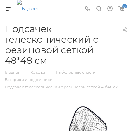
0
Подсачек
телескопический с
резиновой сеткой
48*48 см
—
—
—
Главная
Каталог
Рыболовные снасти
—
Багорики и подсачники
Подсачек телескопический с резиновой сеткой 48*48 см