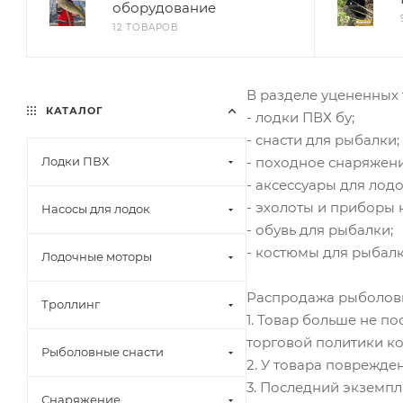
оборудование
12 ТОВАРОВ
В разделе уцененных
КАТАЛОГ
- лодки ПВХ бу;
- снасти для рыбалки;
Лодки ПВХ
- походное снаряжени
- аксессуары для лодо
- эхолоты и приборы 
Насосы для лодок
- обувь для рыбалки;
- костюмы для рыбалк
Лодочные моторы
Распродажа рыболовн
Троллинг
1. Товар больше не п
торговой политики к
Рыболовные снасти
2. У товара поврежде
3. Последний экземпл
Снаряжение