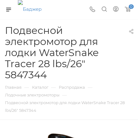
0
Подвесной
электромотор для
лодки WaterSnake
Tracer 28 lbs/26"
5847344
—
—
—
Главная
Каталог
Распродажа
—
Лодочные электромоторы
Подвесной электромотор для лодки WaterSnake Tracer 28
lbs/26" 5847344