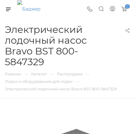
0
Электрический
лодочный насос
Bravo BST 800-
5847329
—
—
—
Главная
Каталог
Распродажа
—
Лодки и оборудование для лодок
Электрический лодочный насос Bravo BST 800-5847329