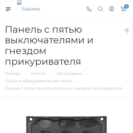
0
Панель с пятью
выключателями и
гнездом
прикуривателя
—
—
—
Главная
Каталог
Распродажа
—
Лодки и оборудование для лодок
Панель с пятью выключателями и гнездом прикуривателя