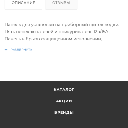
ОПИСАНИЕ
ОТЗЫВЫ
Панель для установки на приборный щиток лодки.
Пять переключателей и прикуриватель 12в/15А.
Панель в брызгозащищенном исполнении,
переключатели закрыты резиновыми колпачками,
стандартный прикуриватель имеет герметичную
крышку.
КАТАЛОГ
АКЦИИ
БРЕНДЫ