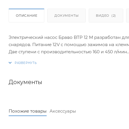
ОПИСАНИЕ
ДОКУМЕНТЫ
ВИДЕО
(2)
Электрический насос Браво BТP 12 М разработан дл
снарядов. Питание 12V с помощью зажимов на клеммы
Две ступени с производительностью 160 и 450 л/мин.
Максимальное давление 1000 мбар. Встроенный ман
Регулятор давления - да.
Автоматическое выключение - да.
Режим скачивания – да
Документы
Вес 3 кг.
Размеры: 30 х 20 х 16 см.
Комплектация:
Похожие товары
Аксессуары
- инструкция на русском языке,
- набор переходников для основных видов воздушн