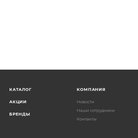
- сумка для переноски.
Мастер-пак: 4 шт
КАТАЛОГ
КОМПАНИЯ
АКЦИИ
Новости
Наши сотрудники
БРЕНДЫ
Контакты