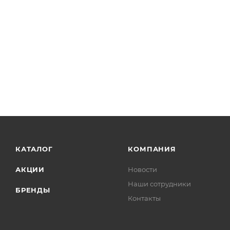
Размеры: 18 х 20 х 24 см.
Комплектация:
- инструкция на русском языке,
- набор переходников для основных видов воздушн
- сумка для переноски.
Производство - Италия
Мастер-пак: 4 шт
КАТАЛОГ
КОМПАНИЯ
АКЦИИ
Новости
Наши сотрудники
БРЕНДЫ
Контакты