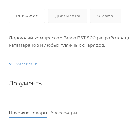
ОПИСАНИЕ
ДОКУМЕНТЫ
ОТЗЫВЫ
Лодочный компрессор Bravo BST 800 разработан для н
катамаранов и любых пляжных снарядов.
Питание 12 В
Максимальный рабочий ток 13 А.
Две ступени с производительностью 160 и 450 л/мин.
Максимальное давление 800 мбар.
Документы
Регулятор давления - да.
Автоматическое выключение - да.
Режим скачивания – да
Похожие товары
Аксессуары
Вес 2,8 кг.