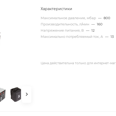
Характеристики
Максимальное давление, мбар
—
800
Производительность, л/мин
—
160
Напряжение питания, В
—
12
Максимально потребляемый ток, А
—
13
Цена действительна только для интернет-маг