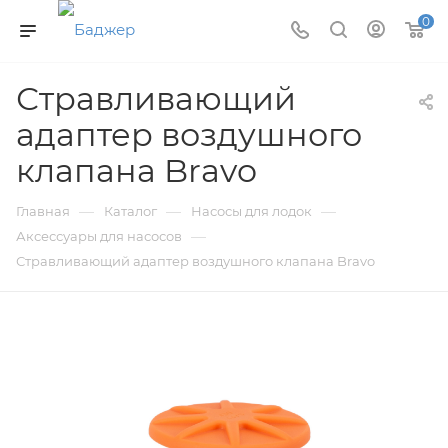
0
Стравливающий
адаптер воздушного
клапана Bravo
—
—
—
Главная
Каталог
Насосы для лодок
—
Аксессуары для насосов
Стравливающий адаптер воздушного клапана Bravo