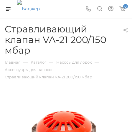
0
Стравливающий
клапан VA-21 200/150
мбар
—
—
—
Главная
Каталог
Насосы для лодок
—
Аксессуары для насосов
Стравливающий клапан VA-21 200/150 мбар