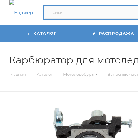
КАТАЛОГ
РАСПРОДАЖА
Карбюратор для мотоледо
—
—
—
Главная
Каталог
Мотоледобуры
Запасные час