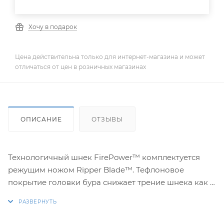
Хочу в подарок
Цена действительна только для интернет-магазина и может
отличаться от цен в розничных магазинах
ОПИСАНИЕ
ОТЗЫВЫ
Технологичный шнек FirePower™ комплектуется
режущим ножом Ripper Blade™. Тефлоновое
покрытие головки бура снижает трение шнека как о
сухой, так и о насыщенный водой лед, а также
предотвращает намерзание льда.
Вращение против часовой стрелки.