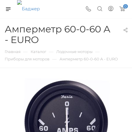
0
Амперметр 60-0-60 А
- EURO
—
—
—
Главная
Каталог
Лодочные моторы
—
Приборы для моторов
Амперметр 60-0-60 А - EURO