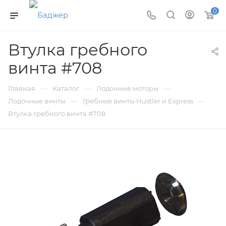
0
Втулка гребного
винта #708
—
—
—
Главная
Каталог
Лодочные моторы
—
—
Лодочные винты
Гребные винты Hustler и Express
Втулка гребного винта #708