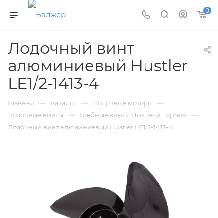
0
Лодочный винт
алюминиевый Hustler
LE1/2-1413-4
—
—
—
Главная
Каталог
Лодочные моторы
—
—
Лодочные винты
Гребные винты Hustler и Express
Лодочный винт алюминиевый Hustler LE1/2-1413-4