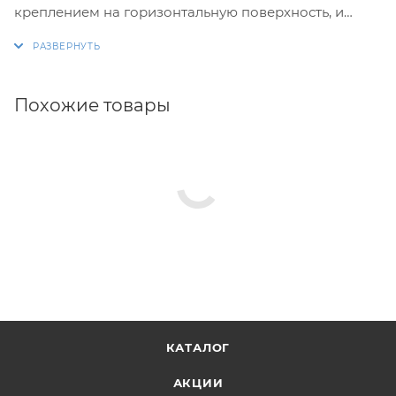
креплением на горизонтальную поверхность, и
состоит из двух элементов, один из которых
устанавливается на горизонтальную поверхность, а
второй на корпус крепления.
Похожие товары
Элементы платформы вставляются один в другой и
фиксируются стальной скобой. В комплекте
платформы крепежный набор из нержавеющей
стали. Размер платформы 320 х 70 х 25 мм. Цвет
платформы: белый.
КАТАЛОГ
АКЦИИ