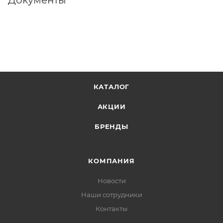
см. Наружный диаметр выходного патрубка 1-1/8".
Максимальная высота водяного столба - 1
м. Упаковка БЛИСТЕР
КАТАЛОГ
АКЦИИ
БРЕНДЫ
КОМПАНИЯ
Новости
Наши сотрудники
Контакты