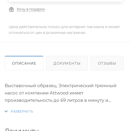
Хочу в подарок
Цена действительна только для интернет-магазина и может
отличаться от цен в розничных магазинах
ОПИСАНИЕ
ДОКУМЕНТЫ
ОТЗЫВЫ
Выставочный образец. Электрический трюмный
насос от компании Attwood имеет
производительность до 69 литров в минуту и
оснащен датчиком автоматического включения/
выключения, срабатывающего по мере поступления
забортной воды. Напряжение питания - 12 вольт.
Комплектуется электрическим кабелем длиной 90
Документы