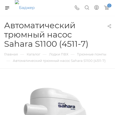
0
Автоматический
трюмный насос
Sahara S1100 (4511-7)
—
—
—
Главная
Каталог
Лодки ПВХ
Трюмные помпы
—
Автоматический трюмный насос Sahara S1100 (4511-7)