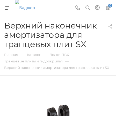
0
Верхний наконечник
амортизатора для
транцевых плит SX
—
—
—
Главная
Каталог
Лодки ПВХ
—
Транцевые плиты и гидрокрылья
Верхний наконечник амортизатора для транцевых плит SX