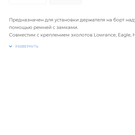
Предназначен для установки держателя на борт над
помощью ремней с замками.
Совместим с креплением эхолотов Lowrance, Eagle, 
В комплекте: система крепления, ремень длиной 180 