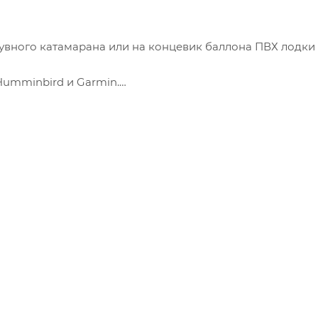
увного катамарана или на концевик баллона ПВХ лодки 
Humminbird и Garmin.
см.