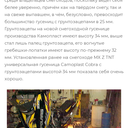
среди владельцев снегоходов, поскольку ведёт себя
белее уверенно, причём как на твёрдом снегу, так и
на свеже выпавшем, в чём, безусловно, превосходит
большинство гусениц с грунтозацепами в 25 мм.
Грунтозацепы на новой снегоходной гусенице
производства Камопласт имеют высоту 34 мм, выше
стал лишь палец грунтозацепа, его вогнутые
гребешки-лопатки имеют высоту по-прежнему 32
мм. Установленная ранее на снегоходе MX Z TNT
универсальная гусеница Camoplast Cobra с
грунтозацепами высотой 34 мм показала себя очень
хорошо.