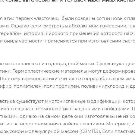
х колес автомобилей и головок нажимных кнопок.
 этих первых «ласточек», были созданы сотни новых пл
ами. Однако если смотреть в абсолютном измерении, пл
риалом, история широкого применения которого насчиты
 они, в частности, применяются при изготовлении снег
о изготавливают из однородной массы. Существуют две 
ики. Термопластические материалы могут деформироват
 Поэтому термопластики считаются перерабатываемым м
эфир, полиэтилен, полипропилен, поливинилхлорид и др
астика существуют многочисленные модификации, кот
ляет создавать термопластик с заданными свойствами.
тными», однако на самом деле они изготовлены не из к
т из-за недопонимания свойств пластиков. Материал, и
рхвысокой молекулярной массой (СВМПЭ). Если пластмас