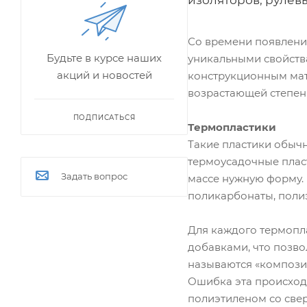
изоляторов, рулевы
Со времени появления
Будьте в курсе наших
уникальными свойств
акций и новостей
конструкционным мате
возрастающей степени
ПОДПИСАТЬСЯ
Термопластики
Такие пластики обычн
термоусадочные пласт
Задать вопрос
массе нужную форму.
поликарбонаты, поли
Для каждого термопл
добавками, что позво
называются «компози
Ошибка эта происходи
полиэтиленом со све