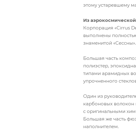
этому устаревшему м
Из аэрокосмической
Корпорация «Cirrus D
выполнены полностью
знаменитой «Сессны».
Большая часть компо
полиэстер, эпоксидн
типами арамидных вол
упрочненного стекло
Один из руководителе
карбоновых волокон н
с оригинальными хим
Большая же часть фю
наполнителем.