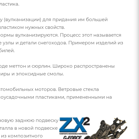
ластика.
у (вулканизации) для придания им большей
ластиком нужных свойств.
формы вулканизируются. Процесс этот называется
 узлы и детали снегоходов. Примером изделий из
билей.
оде меттон и сюрлин. Широко распространены
фиры и эпоксидные смолы.
втомобильных моторов. Ветровые стекла
рмоусадочными пластиками, примененными на
 новую заднюю подвеску
талла в новой подвеске
 из композитного