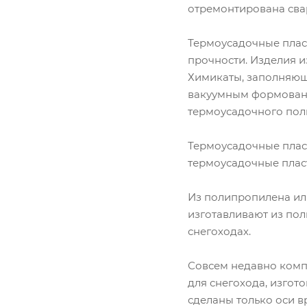
отремонтирована свар
Термоусадочные плас
прочности. Изделия 
Химикаты, заполняющи
вакуумным формовани
термоусадочного пол
Термоусадочные плас
термоусадочные плас
Из полипропилена ил
изготавливают из по
снегоходах.
Совсем недавно комп
для снегохода, изгот
сделаны только оси 