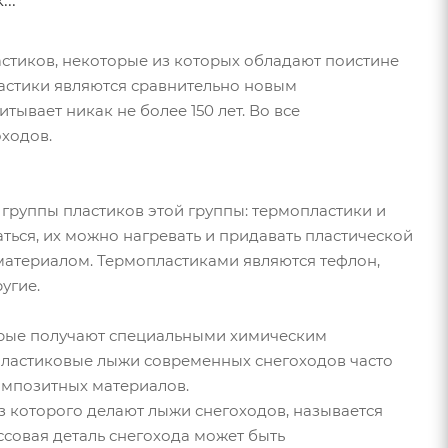
..
астиков, некоторые из которых обладают поистине
астики являются сравнительно новым
вает никак не более 150 лет. Во все
оходов.
группы пластиков этой группы: термопластики и
ься, их можно нагревать и придавать пластической
атериалом. Термопластиками являются тефлон,
угие.
орые получают специальными химическим
 Пластиковые лыжи современных снегоходов часто
омпозитных материалов.
з которого делают лыжи снегоходов, называется
совая деталь снегохода может быть