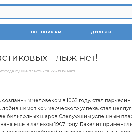
ОПТОВИКАМ
ДИЛЕРЫ
стиковых - лыж нет!
егохода лучше пластиковых - лыж нет!
 созданным человеком в 1862 году, стал паркеси
 добившимся коммерческого успеха, стал целлуло
тве бильярдных шаров.Следующим успешным пласт
вана еще в далёком 1907 году. Бакелит применял