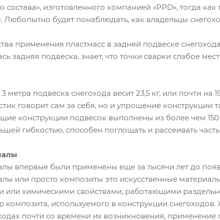
о состава», изготовленного компанией «PPD», тогда как
 Любопытно будет понаблюдать, как владельцы снегохо
ства применения пластмасс в задней подвеске снегохода?
сь задняя подвеска, знает, что точки сварки слабое мес
3 метра подвеска снегохода весит 23,5 кг, или почти на 
тик говорит сам за себя, но и упрощение конструкции та
щие конструкции подвесок выполнены из более чем 150 
ьшей гибкостью, способен поглощать и рассеивать часть
иалы
лы впервые были применены еще за тысячи лет до появ
ы или просто композиты это искусственные материалы,
 или химическими свойствами, работающими раздельно
 композита, используемого в конструкции снегоходов. 
ходах почти со времени их возникновения, применение 