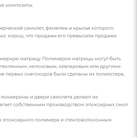
ые композиты.
мерческий самолет, фюзеляж и крылья которого
ько хорош, что продажи его превысили продажи
имерную матрицу. Полимером матрицы могут быть
стеклянным, нелоновым, кевларовым или другими
же первых снегоходов были сделаны из полиэстера,
е лонжероны и двери самолета делают из
олагает собственным производством эпоксидных смол
из эпоксидного полимера и стекловолоконным