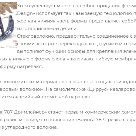
Хотя существует много способов придания форм
Design» использует так называемую технологию
жесткая нижняя часть формы представляет соб
изготавливаемой детали.
Стекловолокно, предварительно соединенное с
слоями, которые перекладывают другими матери
выполняют функции основы для крепления элеме
ных в нижнюю форму слоев наклеивают гибкую мембрану,
 форму нагревают.
з композитных материалов на всех снегоходах приводной
аровым волокном. На самолетах же «Циррус» кевларовое
пится аварийный тормозной парашют.
нг 787 Дримлайнер» станет первым коммерческим само
выразил мнение, что появление «Боинга 787» резко сок
з углеродного волокна.