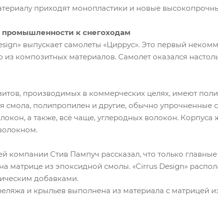
атериалу приходят монопластики и новые высокопрочн
 промышленности к снегоходам
esign» выпускает самолеты «Циррус». Это первый неком
 из композитных материалов. Самолет оказался настол
зитов, производимых в коммерческих целях, имеют пол
ая смола, полипропилен и другие, обычно упрочненные 
окон, а также, всё чаще, углеродных волокон. Корпуса 
волокном.
й компании Стив Пампуч рассказал, что только главны
а матрице из эпоксидной смолы. «Cirrus Design» расп
ическим добавками.
зеляжа и крыльев выполнена из материала с матрицей 