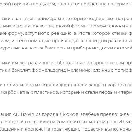
кой горячим воздухом, то она точно сделана из термоп
тики являются полимерами, которые подвергают нагрев
из них изготавливают заливкой формы термоусадочным п
е форму, вступают в реакцию, в итоге которой стенки 
ем, и с его помощью производят в наши дни различные
иуретана являются бамперы и приборные доски автомо
тики имеют различные собственные товарные марки вр
тики бакелит, формальдегид меламина, сложные полиэ
и полиэтилена изготавливают панели защиты картера а
ликарбонатных пластиков, которые и стали первыми те
ания AD Boivin из города Льюис в Квебеке предложила
овленную из пластиков и композитных материалов. Из ме
вращения и крепеж. Направляющие подвески выполнены