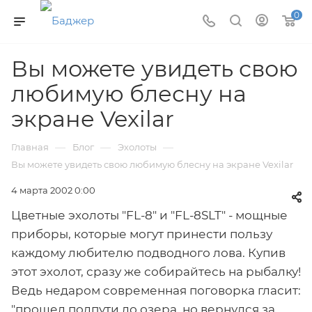
0
Вы можете увидеть свою
любимую блесну на
экране Veхilar
—
—
—
Главная
Блог
Эхолоты
Вы можете увидеть свою любимую блесну на экране Veхilar
4 марта 2002 0:00
Цветные эхолоты "FL-8" и "FL-8SLT" - мощные
приборы, которые могут принести пользу
каждому любителю подводного лова. Купив
этот эхолот, сразу же собирайтесь на рыбалку!
Ведь недаром современная поговорка гласит:
"прошел полпути до озера, но вернулся за