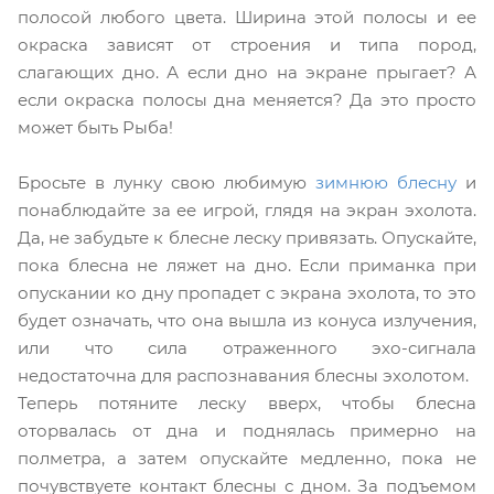
полосой любого цвета. Ширина этой полосы и ее
окраска зависят от строения и типа пород,
слагающих дно. А если дно на экране прыгает? А
если окраска полосы дна меняется?
Да это просто
может быть Рыба!
Бросьте в лунку свою любимую
зимнюю блесну
и
понаблюдайте за ее игрой, глядя на экран эхолота.
Да, не забудьте к блесне леску привязать. Опускайте,
пока блесна не ляжет на дно. Если приманка при
опускании ко дну пропадет с экрана эхолота, то это
будет означать, что она вышла из конуса излучения,
или что сила отраженного эхо-сигнала
недостаточна для распознавания блесны эхолотом.
Теперь потяните леску вверх, чтобы блесна
оторвалась от дна и поднялась примерно на
полметра, а затем опускайте медленно, пока не
почувствуете контакт блесны с дном. За подъемом