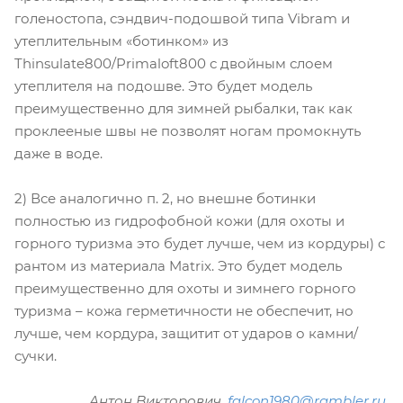
голеностопа, сэндвич-подошвой типа Vibram и
утеплительным «ботинком» из
Thinsulate800/Primaloft800 с двойным слоем
утеплителя на подошве. Это будет модель
преимущественно для зимней рыбалки, так как
проклееные швы не позволят ногам промокнуть
даже в воде.
2) Все аналогично п. 2, но внешне ботинки
полностью из гидрофобной кожи (для охоты и
горного туризма это будет лучше, чем из кордуры) с
рантом из материала Matrix. Это будет модель
преимущественно для охоты и зимнего горного
туризма – кожа герметичности не обеспечит, но
лучше, чем кордура, защитит от ударов о камни/
сучки.
Антон Викторович,
falcon1980@rambler.ru
,