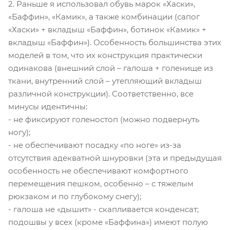
2. Раньше я использовал обувь марок «Хаски»,
«Баффин», «Камик», а также комбинации (сапог
«Хаски» + вкладыш «Баффин», ботинок «Камик» +
вкладыш «Баффин»). Особенность большинства этих
моделей в том, что их конструкция практически
одинакова (внешний слой – галоша + голенище из
ткани, внутренний слой – утепляющий вкладыш
различной конструкции). Соответственно, все
минусы идентичны:
- не фиксируют голеностоп (можно подвернуть
ногу);
- не обеспечивают посадку «по ноге» из-за
отсутствия адекватной шнуровки (эта и предыдущая
особенность не обеспечивают комфортного
перемещения пешком, особенно – с тяжелым
рюкзаком и по глубокому снегу);
- галоша не «дышит» - скапливается конденсат;
подошвы у всех (кроме «Баффина») имеют полую