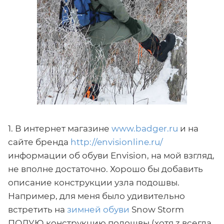
1. В интернет магазине
www.badger.ru
и на
сайте бренда
http://envisionline.ru/
информации об обуви Envision, на мой взгляд,
не вполне достаточно. Хорошо бы добавить
описание конструкции узла подошвы.
Например, для меня было удивительно
встретить на
зимней обуви
Snow Storm
ПОЛУЮ конструкцию подошвы (хотя z всегда