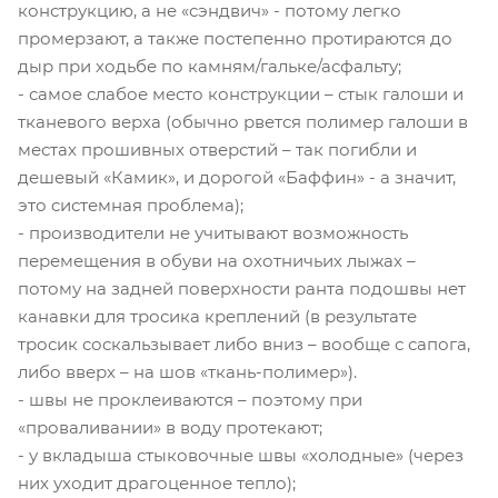
конструкцию, а не «сэндвич» - потому легко
промерзают, а также постепенно протираются до
дыр при ходьбе по камням/гальке/асфальту;
- самое слабое место конструкции – стык галоши и
тканевого верха (обычно рвется полимер галоши в
местах прошивных отверстий – так погибли и
дешевый «Камик», и дорогой «Баффин» - а значит,
это системная проблема);
- производители не учитывают возможность
перемещения в обуви на охотничьих лыжах –
потому на задней поверхности ранта подошвы нет
канавки для тросика креплений (в результате
тросик соскальзывает либо вниз – вообще с сапога,
либо вверх – на шов «ткань-полимер»).
- швы не проклеиваются – поэтому при
«проваливании» в воду протекают;
- у вкладыша стыковочные швы «холодные» (через
них уходит драгоценное тепло);