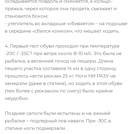
складывается повдоль и сминается, а кольцо-
пряжка, через которое она продета, съезжает и
становится боком;
- утеплитель во вкладыше «сбивается» - на подошве
в середине «сбился комком», что мешает ходить.
4. Первый тест обуви проходил при температуре
-20C / -25С? при ветре около 8-10 м/с. Это была не
рыбалка, а весенний поход на пещеры. Длина
пешего участка составила 14 км в одну сторону,
пришлось нести рюкзак 25 кг. Ноги НИ РАЗУ не
замерзли (даже в статике), но ходить в этой обуви
(тем более с рюкзаком по снегу) было крайне
неудобно.
Позднее сапоги были испытаны и на зимней
рыбалке – подледный лов наваги. При -30С в
статике ноги подмерзали.